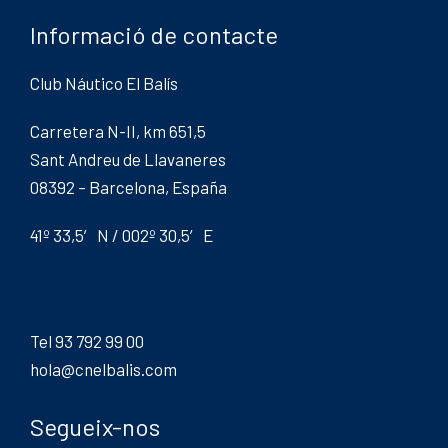
Informació de contacte
Club Náutico El Balís
Carretera N-II, km 651,5
Sant Andreu de Llavaneres
08392 – Barcelona, España
41º 33,5′ N / 002º 30,5′ E
Tel 93 792 99 00
hola@cnelbalis.com
Segueix-nos