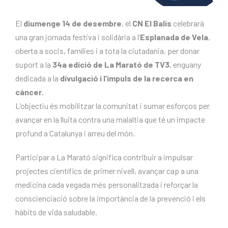
El
diumenge 14 de desembre
, el
CN El Balís
celebrarà
una gran jornada festiva i solidària a l’
Esplanada de Vela
,
oberta a socis, famílies i a tota la ciutadania, per donar
suport a la
34a edició de La Marató de TV3
, enguany
dedicada a la
divulgació i l’impuls de la recerca en
càncer
.
L’objectiu és mobilitzar la comunitat i sumar esforços per
avançar en la lluita contra una malaltia que té un impacte
profund a Catalunya i arreu del món.
Participar a La Marató significa contribuir a impulsar
projectes científics de primer nivell, avançar cap a una
medicina cada vegada més personalitzada i reforçar la
conscienciació sobre la importància de la prevenció i els
hàbits de vida saludable.