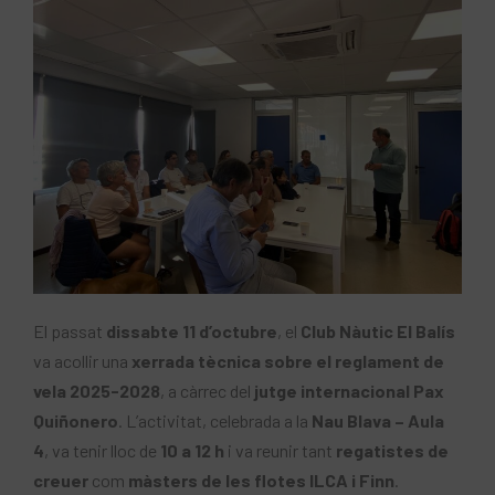
El passat
dissabte 11 d’octubre
, el
Club Nàutic El Balís
va acollir una
xerrada tècnica sobre el reglament de
vela 2025-2028
, a càrrec del
jutge internacional Pax
Quiñonero
. L’activitat, celebrada a la
Nau Blava – Aula
4
, va tenir lloc de
10 a 12 h
i va reunir tant
regatistes de
creuer
com
màsters de les flotes ILCA i Finn
.