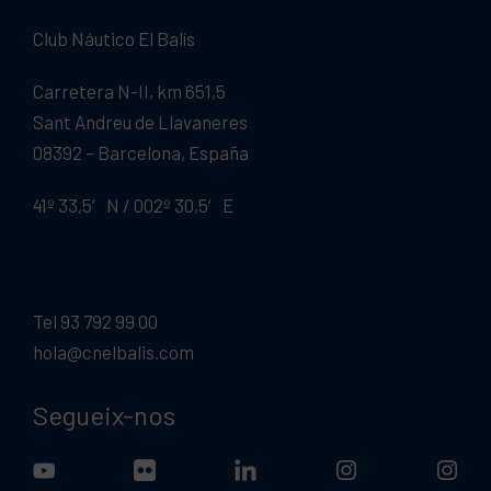
Club Náutico El Balís
Carretera N-II, km 651,5
Sant Andreu de Llavaneres
08392 – Barcelona, España
41º 33,5′ N / 002º 30,5′ E
Tel 93 792 99 00
hola@cnelbalis.com
Segueix-nos