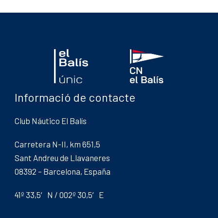
Informació de contacte
Club Náutico El Balís
Carretera N-II, km 651,5
Sant Andreu de Llavaneres
08392 – Barcelona, España
41º 33,5′ N / 002º 30,5′ E