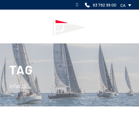
93 792 99 00
CA
TAG
infantil