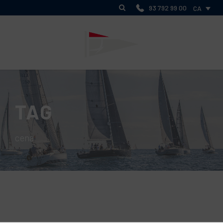
93 792 99 00
CA
TAG
cena