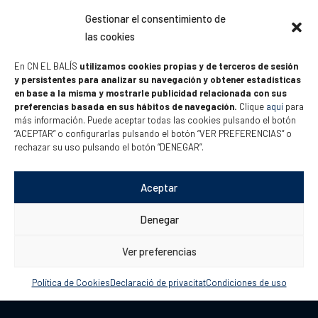
Gestionar el consentimiento de
las cookies
En CN EL BALÍS
utilizamos cookies propias y de terceros de sesión
y persistentes para analizar su navegación y obtener estadísticas
en base a la misma y mostrarle publicidad relacionada con sus
preferencias basada en sus hábitos de navegación.
Clique
aquí
para
más información. Puede aceptar todas las cookies pulsando el botón
“ACEPTAR” o configurarlas pulsando el botón “VER PREFERENCIAS” o
Informació de contacte
rechazar su uso pulsando el botón “DENEGAR”.
Club Náutico El Balís
Aceptar
Carretera N-II, km 651,5
Denegar
Sant Andreu de Llavaneres
08392 – Barcelona, España
Ver preferencias
Política de Cookies
Declaració de privacitat
Condiciones de uso
41º 33,5′ N / 002º 30,5′ E