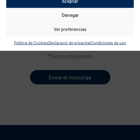
Aceptar
DADES DE L’EMBARCACIÓ (Opcional)
Denegar
Ver preferencias
He llegit i accepto la
Política de privacitat
Política de Cookies
Declaració de privacitat
Condiciones de uso
*Camps obligatoris