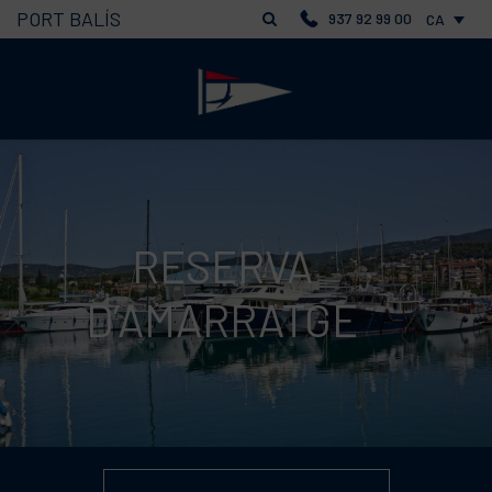
PORT BALÍS
937 92 99 00
CA
RESERVA
D’AMARRATGE