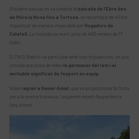
Dissabte passat es va celebrar la
baixada de l’Ebre des
de Móra la Nova fins a Tortosa
, un recorregut de 45 km,
organitzat de manera impecable per
Vogadors de
Calafell
. La trobada va reunir prop de 400 remers de 17
clubs.
El CN El Balís hi va participar amb tres tripulacions, en una
jornada que posa de relleu
la germanor del rem i el
veritable significat de l’esport en equip
.
Volem
agrair a Xavier Amat
, que va proporcionar la fruita
per a la nostra travessa, i esperem repetir l’experiència
l’any vinent.