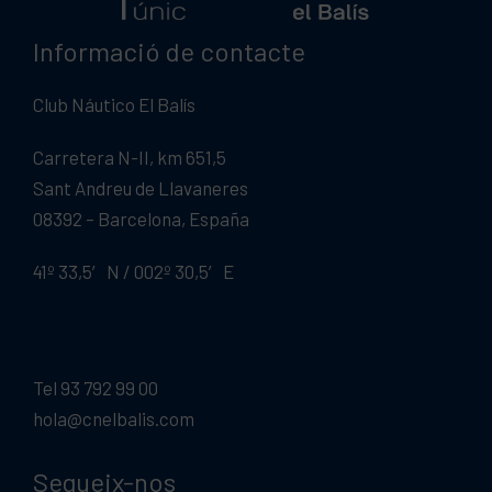
Informació de contacte
Club Náutico El Balís
Carretera N-II, km 651,5
Sant Andreu de Llavaneres
08392 – Barcelona, España
41º 33,5′ N / 002º 30,5′ E
Tel 93 792 99 00
hola@cnelbalis.com
Segueix-nos