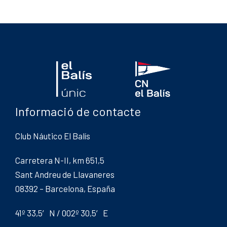
Informació de contacte
Club Náutico El Balís
Carretera N-II, km 651,5
Sant Andreu de Llavaneres
08392 – Barcelona, España
41º 33,5′ N / 002º 30,5′ E